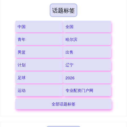
话题标签
中国
全国
青年
哈尔滨
男篮
出售
计划
辽宁
足球
2026
运动
专业配资门户网
全部话题标签