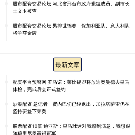
股市配资交易论坛 河北省邢台市政府党组成员、副市长
王文玉被查
股市配资交易论坛 男排世锦赛：保加利亚队、意大利队
将争夺金牌
最新文章
配资平台预警网 罗马诺：莱比锡即将放迪奥曼德去皇马
体检，完成后会正式签约
炒股配资 意记者：费内巴切已经退出，加拉塔萨雷仍在
坚持要签下莱奥
股票配资10倍 迪亚斯：皇马球迷对我感到满意，我想跟
随穆里尼奥赢得冠军