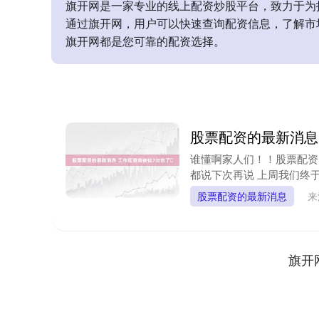
旗开网是一家专业的线上配资炒股平台，致力于为
通过旗开网，用户可以快速查询配资信息，了解市
旗开网都是您可靠的配资选择。
股票配资的最新消息 
谁懂啊家人们！！股票配资
都说下次再说 上周我们终于提
股票配资的最新消息
来
旗开