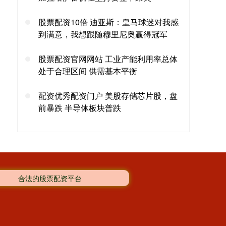
股票配资10倍 迪亚斯：皇马球迷对我感
到满意，我想跟随穆里尼奥赢得冠军
股票配资官网网站 工业产能利用率总体
处于合理区间 供需基本平衡
配资优秀配资门户 美股存储芯片股，盘
前暴跌 半导体板块普跌
合法的股票配资平台