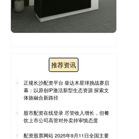
推荐资讯
正规长沙配资平台 柴达木星球挑战赛启
幕：以原创IP激活新型生态资源 探索文
体旅融合新路径
股市配资在线登录 尽管收入增长，但餐
饮上市公司高管对外卖持审慎态度
配资股票网站 2025年9月11日全国主要