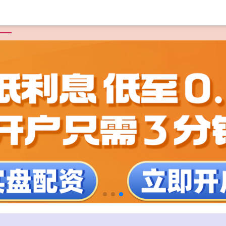
首页
全国十大股票配资平台
配资世界网
合法的股票配资平