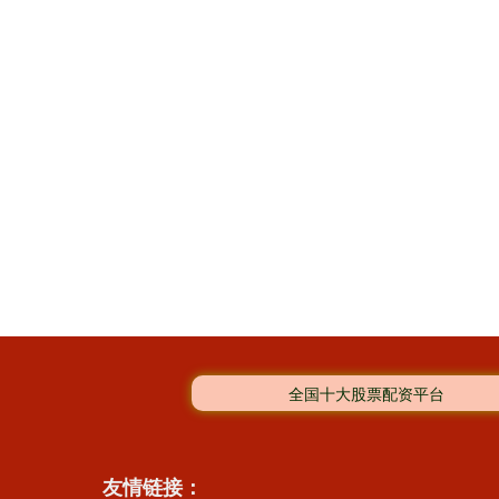
全国十大股票配资平台
友情链接：