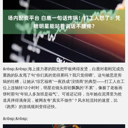
&nbsp;&nbsp;海上接力赛的阳光把甲板烤得发烫，白鹿对着刚完成负
重跑的队友甩了句“你们真的觉得累吗？我只觉得晒”。这句被恶意剪
辑的吐槽，让她从“综艺福将”一夜跌成“没情商”的典型——打工人在工
位上连轴转12小时时，明星在镜头前轻飘飘的“不累”，像极了老板画
饼时那句“年轻人多加班是福气”。可谁还记得，当年她在泥潭里为抢
道具摔得满身泥，被网友夸“真实不做作”？风水轮流转的速度，比
《跑男》的游戏规则变得还快。
&nbsp;&nbsp;