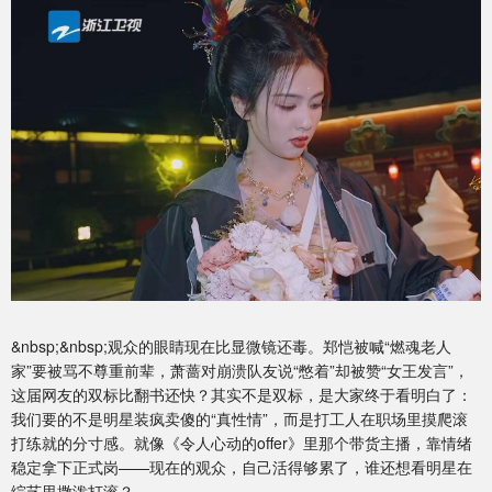
&nbsp;&nbsp;观众的眼睛现在比显微镜还毒。郑恺被喊“燃魂老人
家”要被骂不尊重前辈，萧蔷对崩溃队友说“憋着”却被赞“女王发言”，
这届网友的双标比翻书还快？其实不是双标，是大家终于看明白了：
我们要的不是明星装疯卖傻的“真性情”，而是打工人在职场里摸爬滚
打练就的分寸感。就像《令人心动的offer》里那个带货主播，靠情绪
稳定拿下正式岗——现在的观众，自己活得够累了，谁还想看明星在
综艺里撒泼打滚？