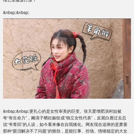
&nbsp;&nbsp;
&nbsp;&nbsp;更扎心的是女性审美的巨变。张天爱增肥演村姑被
夸“有生命力”，阚清子晒妊娠纹成“独立女性代表”，反观白鹿过去总
说“爷青回”的人设，如今看来像在自我矮化。网友现在追捧的是萧蔷
那种“眼泪解决不了问题”的狠劲，是能扛事、控场、情绪稳定的大女