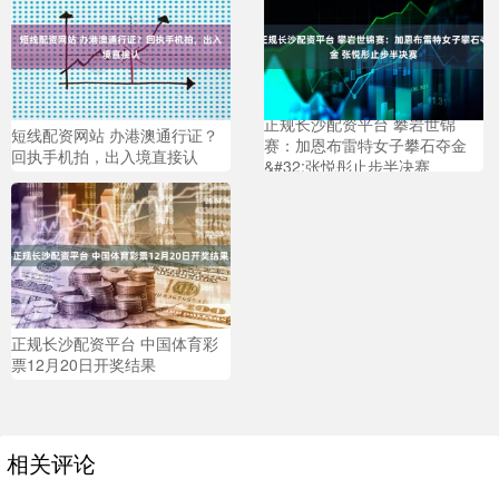
正规长沙配资平台 攀岩世锦
短线配资网站 办港澳通行证？
赛：加恩布雷特女子攀石夺金
回执手机拍，出入境直接认
&#32;张悦彤止步半决赛
正规长沙配资平台 中国体育彩
票12月20日开奖结果
相关评论