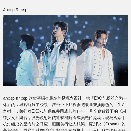
&nbsp;&nbsp;
&nbsp;&nbsp;这次演唱会最绝的是概念设计，把「EXO与粉丝合为一
体」的世界观玩到了极致。舞台中央那棵会随歌曲变换颜色的「生命
之树」，象征着EXO-L与偶像共同成长的14年；月全食背景下的《蝴
蝶少女》舞台，激光映射出的蝴蝶群随着成员走位流动，现场观众手
机灯组成的星海与之呼应，画面美得让人想哭。更别说《Crown》的
高潮部分，成员们站在缓缓升起的金色阶梯上，身后LED屏炸开王冠