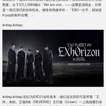
图案，台下3万人同时喊出「We are one」——这哪是演唱会，分明
是一场沉浸式的信仰狂欢。难怪有韩媒评价：「EXO一出手，就知道
K-pop的标杆在哪。」
&nbsp;&nbsp;
&nbsp;&nbsp;别以为EXO只会吃老本，他们这次回归可是带着「王
炸」来的。正规8辑《REVERXE》主打曲《Crown》一上线就横扫各