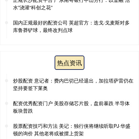
水”浇灌“科创之花”
国内正规最好的配资公司 英超官方：迭戈·戈麦斯对多
库鲁莽铲球，最终改判点球
热点资讯
炒股配资 意记者：费内巴切已经退出，加拉塔萨雷仍在
坚持要签下莱奥
配资优秀配资门户 美股存储芯片股，盘前暴跌 半导体
板块普跌
股票配资技巧和方法 美记：独行侠将继续听取PJ·华盛
顿的询价 其他老将或被摆上货架