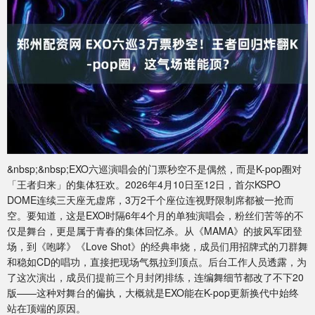
&nbsp;&nbsp;EXO六巡演唱会的门票秒空不是偶然，而是K-pop圈对
「王者归来」的集体狂欢。2026年4月10日至12日，首尔KSPO
DOME连续三天座无虚席，3万2千个座位连视野限制席都被一抢而
空。要知道，这是EXO时隔6年4个月的单独演唱会，粉丝们苦等的不
仅是舞台，更是属于青春的集体回忆杀。从《MAMA》的披风军团登
场，到《咆哮》《Love Shot》的经典串烧，成员们用招牌式的刀群舞
和稳如CD的唱功，直接把现场气氛拉到顶点。后台工作人员透露，为
了这次演出，成员们提前三个月封闭排练，连编舞细节都改了不下20
版——这种对舞台的偏执，大概就是EXO能在K-pop更新换代中始终
站在顶端的原因。