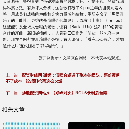
大音源榜，警报音效混搭硬核舞曲的风格，把「守护王冠」的霸气唱
得淋漓尽致。有乐评人分析，这首歌打破了K-pop近年的甜美元素内
卷，用成员们成熟的声线和充满力量感的编舞，重新定义了「男团音
乐」的可能性。更绝的是演唱会歌单设计，既有《上瘾》《Tempo》
这些能引发全场大合唱的老歌，也有《Back It Up》这种和20名舞者
合作的新曲，新旧碰撞间，让人看到EXO作为「前辈」的包容与创
新。现在全网都在刷演唱会饭拍，有人调侃：「看完EXO舞台，才知
道什么叫‘五代团看了都得喊哥’。」
旗开网提示：文章来自网络，不代表本站观点。
上一篇：
配资财经网 谢娜：演唱会邀请了张杰的团队，票价覆盖
不了成本，没想到抢票这么火爆
下一篇：
炒股配资网站来 《巅峰对决》NOUS录制后台照 !
相关文章