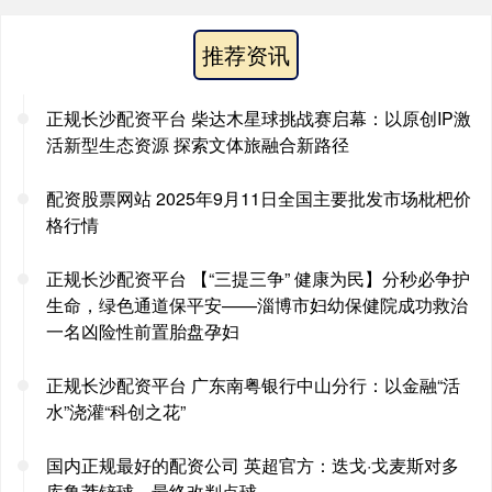
推荐资讯
正规长沙配资平台 柴达木星球挑战赛启幕：以原创IP激
活新型生态资源 探索文体旅融合新路径
配资股票网站 2025年9月11日全国主要批发市场枇杷价
格行情
正规长沙配资平台 【“三提三争” 健康为民】分秒必争护
生命，绿色通道保平安——淄博市妇幼保健院成功救治
一名凶险性前置胎盘孕妇
正规长沙配资平台 广东南粤银行中山分行：以金融“活
水”浇灌“科创之花”
国内正规最好的配资公司 英超官方：迭戈·戈麦斯对多
库鲁莽铲球，最终改判点球