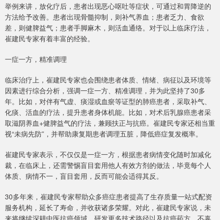
举例来讲，放化疗后，患者出现恶心呕吐等症状，可通过和胃降逆的
方法给予改善。患者出现骨髓抑制，则补气养血；患者乏力、食欲
差，则健脾益气；患者手脚麻木，则活血通络。对于以上临床疗法，
崔建民专家有着丰富的经验。
一症一方，精准调理
临床治疗上，崔建民专家也会围绕患者体质、情绪、病征以及环境等
因素进行综合分析，强调一症一方、精准调理，并为此坚持了30多
年。比如，对伴有气虚、痰湿或血瘀等证型的肺癌患者，采取补气、
化痰、活血的疗法，提升患者身体机能。比如，对术后乳腺癌患者采
取滋阴养血+健脾益气的疗法，兼顾扶正与抗癌。崔建民专家还相当重
视“未病先防”，并帮助康复期患者调理五脏，降低癌症复发概率。
崔建民专家表示，不仅仅是一症一方，根据患者病情变化随时加减化
裁，在临床上，还需警惕盲目套用他人有效方剂的做法，毕竟每个人
体质、病情不一，盲目套用，反而可能会适得其反。
30多年来，崔建民专家帮助众多癌症患者提高了生存质量一站式配资
服务机构，延长了寿命，并收获诸多荣耀。对此，崔建民专家说，未
来将继续深耕中医抗癌领域，研发更多技术路径以及抗癌药方，不辜