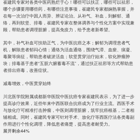
崔建民专家对各类中医药熟烂于心！哪些可以扶正，哪些可以祛邪，
哪个步骤要用哪些药，有哪些注意事项，崔建民专家都娴熟掌握，并
在每一次治疗中因人而异、辨证论治。从补气、补血，到解郁、通
络，再到软坚、排毒，崔建民专家在整体调养与个性化方案中实现兼
顾，帮助患者调理脏腑，提高免疫力，给予患者新希望。
其中，补气补血可扶助正气，为中医抗癌之本；解郁为调理患者气
机，解除患者郁闷心情；通络为活血通络，围绕气滞、血瘀、痰凝、
毒聚等病征，帮助患者破淤活血；软坚贯穿治疗始末，软化肿瘤肿
块；排毒基于患者“五脏六腑蓄毒不流”，通过扶正祛邪等方式帮助患
者排出癌毒，改善症状。
减毒增效，中医贯穿始终
川北医学院附属成都新华医院中医抗癌专家崔建民表示，为了进一步
提高诊疗效果，近些年来中西医联合抗癌成为了行业主流。西医手术
与放化疗可精准打击肿瘤，中医则调理脏腑，筑牢抗癌根基，二者相
辅相成。同时，崔建民专家可针对手术、放化疗等西医疗法各类毒副
作用进行个性化调理，降低患者痛楚，提高患者耐受力。
展开剩余44%