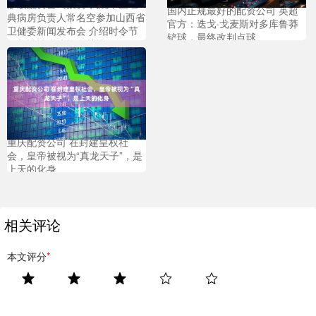
炒股配资咨询投资 我院中医经
国内正规最好的配资公司 英超
典病房负责人常名空参加山西省
官方：迭戈·戈麦斯对多库鲁莽
卫健委新闻发布会 介绍时令节
铲球，最终改判点球
气与慢性病防控有关情况
重庆配资公司 在封建皇权社
会，皇帝被视为“真龙天子”，是
上天的化身
相关评论
本文评分
*